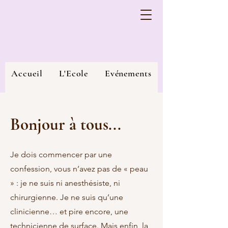
Accueil
L'Ecole
Evénements
Posts des agrégés
Adhésion
Bonjour à tous...
Membres
Je dois commencer par une
confession, vous n’avez pas de « peau
» : je ne suis ni anesthésiste, ni
chirurgienne. Je ne suis qu’une
clinicienne… et pire encore, une
technicienne de surface. Mais enfin, la