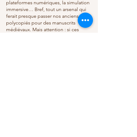
plateformes numériques, la simulation
immersive… Bref, tout un arsenal qui
ferait presque passer nos anciens
polycopiés pour des manuscrits
médiévaux. Mais attention : si ces
outils transforment nos méthodes,
l’agrégation nous rappelle une vérité
essentielle. La transmission du savoir
et de l’expérience reste
profondément humaine. Aucun
algorithme, aussi brillant soit-il, ne
remplacera jamais le regard
bienveillant – ou parfois redoutable –
d’un professeur. L’enseignement par
un maître, en chair et en os, et en
peau, est et restera indispensable.
Enfin, comment ne pas évoquer le
contexte dans lequel nous exerçons ?
Les bouleversements géopolitiques et
stratégiques nous obligent à